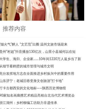
推荐内容
“烟火气”醉人 “文艺范”出圈 温州文旅市场迎来
贵州“村超”抖音播放130亿次，山里小县城何以在短
大学生、海归、企业家……10年间1220万人返乡当了新
从细节看鹤壁的城市管理与城市文明
充分发挥地方志在全面推进乡村振兴中的重要作用
山东济宁：老城旧巷变身文创旅游“打卡地”
打卡古都西安的文化地标——陕西历史博物馆
90家知名画廊携艺术精品亮相台北当代艺术博览会
浙江湖州：乡村柳编工坊助力非遗传承