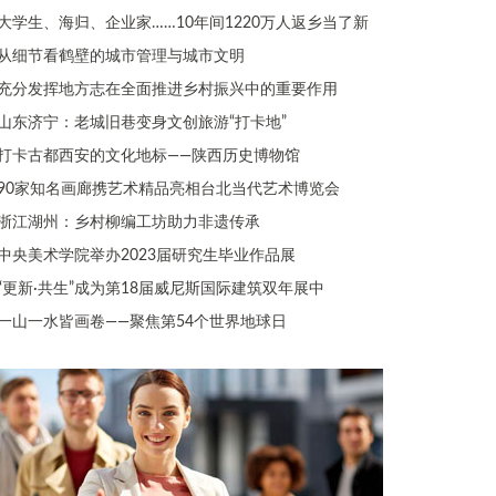
大学生、海归、企业家……10年间1220万人返乡当了新
从细节看鹤壁的城市管理与城市文明
充分发挥地方志在全面推进乡村振兴中的重要作用
山东济宁：老城旧巷变身文创旅游“打卡地”
打卡古都西安的文化地标——陕西历史博物馆
90家知名画廊携艺术精品亮相台北当代艺术博览会
浙江湖州：乡村柳编工坊助力非遗传承
中央美术学院举办2023届研究生毕业作品展
“更新·共生”成为第18届威尼斯国际建筑双年展中
一山一水皆画卷——聚焦第54个世界地球日