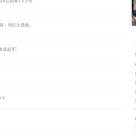
球总能量2.5万倍
美媒：我们太愚蠢
换道超车”
5％