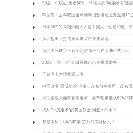
90后、00后占比近50%，年轻人的“寺庙经济”还
科技部：去年我国全球创新指数排名上升至第11
日本66%的高端外国人才是中国人：远超印度、
深圳盐田区打造黄金珠宝产业集聚地
深圳国际珠宝玉石综合贸易平台在罗湖正式启动
2022“一带一路”金融高峰论坛在香港举办
千岛湖上空现壮观云海
中国改名“最成功”的湖泊，改名前叫水库，改名
大理遭遇大面积客房退单，春节预定量从80%下降
挤到“一房难求”的英国硕士 到底水不水？
都是本科 “大学”和“学院”到底有啥区别？