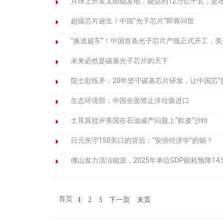
月球上开发太阳能发电，能达到12万亿千瓦，是地
超级芯片诞生！中国“光子芯片”即将问世
“换道超车”！中国首条光子芯片产线正式开工，
未来必然是碳基光子芯片的天下
院士彭练矛：20年坚守碳基芯片研发，让中国芯“
生态环境部：中国全面禁止洋垃圾进口
土耳其批评美国在石油减产问题上“欺凌”沙特
日元失守150关口的背后：“安倍经济学”的锅？
佛山发力清洁能源，2025年单位GDP能耗预降14.
首页
1
2
3
下一页
末页