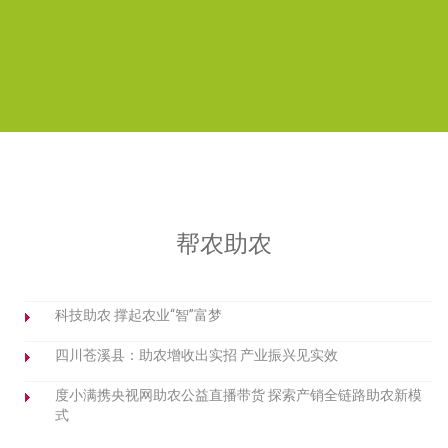
帮农助农
科技助农 撑起农业“智”富梦
四川苍溪县：助农增收出实招 产业振兴见实效
度小满携央视网助农公益直播带货 探索产销全链路助农新模
式