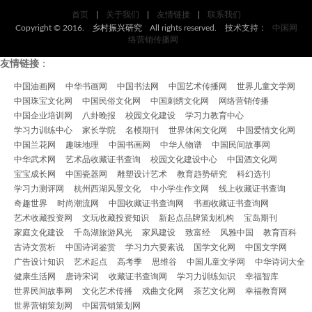
首页
|
关于我们
|
友情链接
|
联系我们
Copyright © 2016.
乡村振兴研究
All rights reserved. 技术支持：
中国网
络营销传播网
友情链接
：
中国油画网
中华书画网
中国书法网
中国艺术传播网
世界儿童文学网
中国珠宝文化网
中国民俗文化网
中国刺绣文化网
网络营销传播
中国企业培训网
八卦晚报
校园文化建设
学习力教育中心
学习力训练中心
家长学院
名模期刊
世界休闲文化网
中国爱情文化网
中国兰花网
趣味地理
中国书画网
中华人物谱
中国民间故事网
中华武术网
艺术品收藏证书查询
校园文化建设中心
中国酒文化网
宝宝成长网
中国瓷器网
雕塑设计艺术
教育趋势研究
科幻选刊
学习力测评网
杭州西湖风景文化
中小学生作文网
线上收藏证书查询
奇趣世界
时尚潮流网
中国收藏证书查询网
书画收藏证书查询网
艺术收藏投资网
文玩收藏投资知识
新起点品牌策划机构
宝岛期刊
家庭文化建设
千岛湖旅游风光
家风建设
致富经
风雅中国
教育百科
古诗文赏析
中国诗词鉴赏
学习力六要素说
国学文化网
中国文学网
广告设计知识
艺术起点
高考季
思维谷
中国儿童文学网
中华诗词大全
健康生活网
唐诗宋词
收藏证书查询网
学习力训练知识
幸福智库
世界民间故事网
文化艺术传播
戏曲文化网
茶艺文化网
幸福教育网
世界营销策划网
中国营销策划网