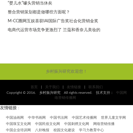
“婴儿水”噱头营销当休矣
整合营销策划都是做哪些方面呢？
M-CC圈网互娱喜获IAI国际广告奖社会化营销金奖
电商代运营市场竞争更激烈了 兰蔻和香奈儿美妆的
乡村振兴研究欢迎您！
首页
|
关于我们
|
友情链接
|
联系我们
Copyright © 2016.
乡村振兴研究
All rights reserved. 技术支持：
中国网
络营销传播网
友情链接
：
中国油画网
中华书画网
中国书法网
中国艺术传播网
世界儿童文学网
中国珠宝文化网
中国民俗文化网
中国刺绣文化网
网络营销传播
中国企业培训网
八卦晚报
校园文化建设
学习力教育中心