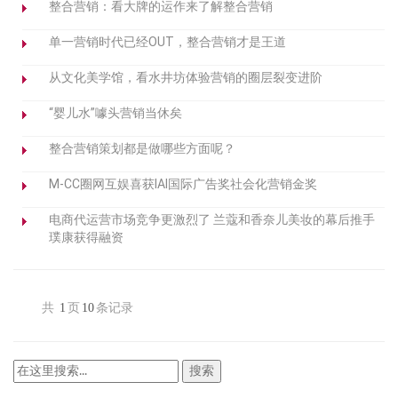
整合营销：看大牌的运作来了解整合营销
单一营销时代已经OUT，整合营销才是王道
从文化美学馆，看水井坊体验营销的圈层裂变进阶
“婴儿水”噱头营销当休矣
整合营销策划都是做哪些方面呢？
M-CC圈网互娱喜获IAI国际广告奖社会化营销金奖
电商代运营市场竞争更激烈了 兰蔻和香奈儿美妆的幕后推手
璞康获得融资
共
1
页
10
条记录