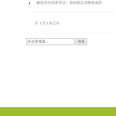
酸奶宣传语惹争议：营销莫忘消费者感受
共
1
页
1
条记录