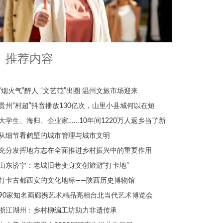
推荐内容
“烟火气”醉人 “文艺范”出圈 温州文旅市场迎来
贵州“村超”抖音播放130亿次，山里小县城何以在短
大学生、海归、企业家……10年间1220万人返乡当了新
从细节看鹤壁的城市管理与城市文明
充分发挥地方志在全面推进乡村振兴中的重要作用
山东济宁：老城旧巷变身文创旅游“打卡地”
打卡古都西安的文化地标——陕西历史博物馆
90家知名画廊携艺术精品亮相台北当代艺术博览会
浙江湖州：乡村柳编工坊助力非遗传承