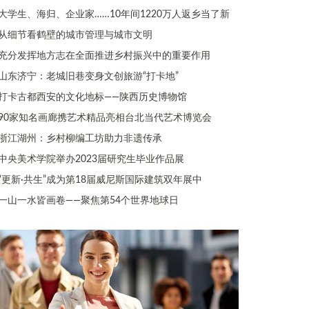
大学生、海归、企业家……10年间1220万人返乡当了新
从细节看鹤壁的城市管理与城市文明
充分发挥地方志在全面推进乡村振兴中的重要作用
山东济宁：老城旧巷变身文创旅游“打卡地”
打卡古都西安的文化地标——陕西历史博物馆
90家知名画廊携艺术精品亮相台北当代艺术博览会
浙江湖州：乡村柳编工坊助力非遗传承
中央美术学院举办2023届研究生毕业作品展
“更新·共生”成为第18届威尼斯国际建筑双年展中
一山一水皆画卷——聚焦第54个世界地球日