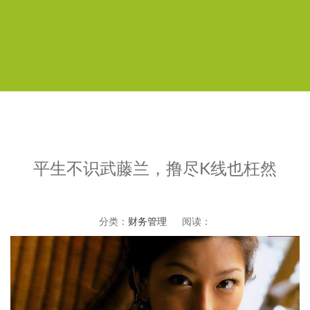
平生不识武藤兰，撸尽K线也枉然
分类：
财务管理
阅读：