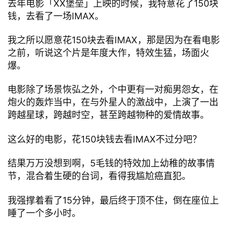
去年电影「XX堡垒」上映的时候，我特意花了150块
钱，去看了一场IMAX。
我之所以愿意花150块去看IMAX，那是因为在看电影
之前，听说这个片是年度大作，特效生猛，场面火
爆。
电影除了场景恢弘之外，个中更有一对痴男怨女，在
炮火的轰炸当中，在与外星人的激战中，上演了一出
跨越星球，跨越时空，甚至跨越物种的爱情故事。
这么好的电影，花150块钱去看IMAX不过分吧？
结果万万没想到啊，5毛钱的特效加上幼稚的故事情
节，混合着生硬的台词，看得我尴尬癌直犯。
我强撑着看了15分钟，最后终于顶不住，倒在座位上
睡了一个多小时。