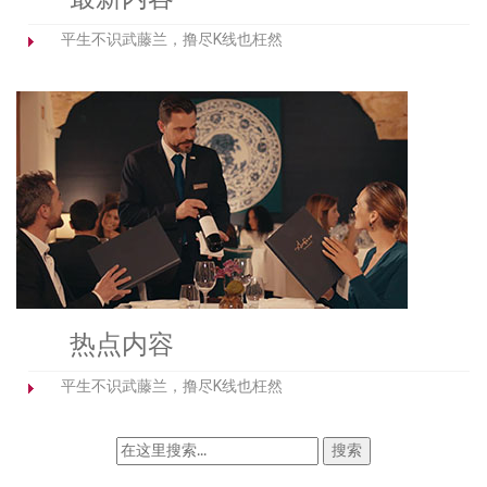
平生不识武藤兰，撸尽K线也枉然
热点内容
平生不识武藤兰，撸尽K线也枉然