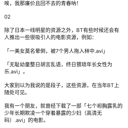
唉，我那廉价且回不去的青春呐！
02
除了日本一线明星的资源之外，BT有些时候还会有
人推出一些很吸引人的电影资源，例如：
「一美女莫名晕倒，被7个男人拖入林中.avi」
「无耻幼童整日胡言乱语，终日猥琐年长女性为
乐.avi」。
大家别以为我说的是段子，这些资源，在当年BT上
随处可见。
我有一个朋友，就曾经下载了一部「七个袒胸露乳的
少年长期欺凌一个穿着暴露的少妇（高清无
码）.avi」的电影。