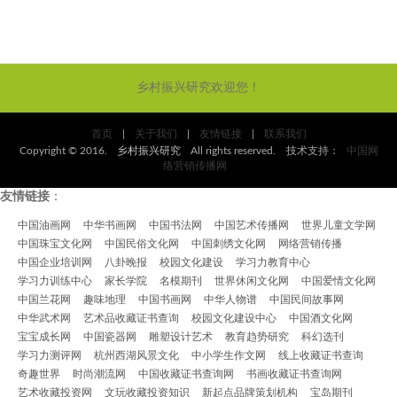
乡村振兴研究欢迎您！
首页
|
关于我们
|
友情链接
|
联系我们
Copyright © 2016.
乡村振兴研究
All rights reserved. 技术支持：
中国网
络营销传播网
友情链接
：
中国油画网
中华书画网
中国书法网
中国艺术传播网
世界儿童文学网
中国珠宝文化网
中国民俗文化网
中国刺绣文化网
网络营销传播
中国企业培训网
八卦晚报
校园文化建设
学习力教育中心
学习力训练中心
家长学院
名模期刊
世界休闲文化网
中国爱情文化网
中国兰花网
趣味地理
中国书画网
中华人物谱
中国民间故事网
中华武术网
艺术品收藏证书查询
校园文化建设中心
中国酒文化网
宝宝成长网
中国瓷器网
雕塑设计艺术
教育趋势研究
科幻选刊
学习力测评网
杭州西湖风景文化
中小学生作文网
线上收藏证书查询
奇趣世界
时尚潮流网
中国收藏证书查询网
书画收藏证书查询网
艺术收藏投资网
文玩收藏投资知识
新起点品牌策划机构
宝岛期刊