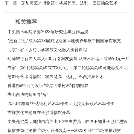
下一篇：
芝加哥艺术博物馆：将展梵高、达利、巴西抽象艺术
相关推荐
中央美术学院举办2023届研究生毕业作品展
“更新·共生”成为第18届威尼斯国际建筑双年展中国国家馆展览
北京平谷：乡村小学将鼓文化融入美育课程
幼师转行新农人年入500万引网友羡慕 从来不种地：香椿90元一斤
专家：第2轮感染高峰或在3到5月，第二轮感染高峰可能感觉不明
芝加哥艺术博物馆：将展梵高、达利、巴西抽象艺术
香港邮政2月将发行“香港四季树木”特别邮票
去山西博物院里寻“兔”
2023年格蕾丝·达德利艺术写作奖：克拉克获颁艺术写作奖
吉祥文化主题展在长沙博物馆开幕
丈夫是混蛋，她独自培养出4位中央委员，临终不知儿子已壮烈牺
多措并举促消费 市场活跃渐复苏——2023年开年市场消费观察