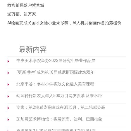
故宫邮局落户紫禁城
送万福、进万家
AI绘画完成民国才女陆小曼未尽稿，AI人机共创画作首拍落槌价
最新内容
中央美术学院举办2023届研究生毕业作品展
“更新·共生”成为第18届威尼斯国际建筑双年
北京平谷：乡村小学将鼓文化融入美育课程
幼师转行新农人年入500万引网友羡慕 从来不种
专家：第2轮感染高峰或在3到5月，第二轮感染高
芝加哥艺术博物馆：将展梵高、达利、巴西抽象
香港邮政2月将发行“香港四季树木”特别邮票