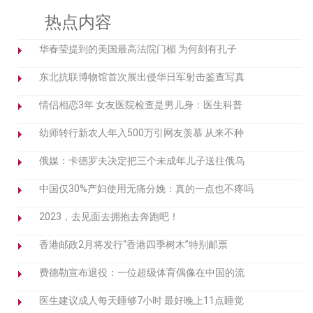
热点内容
华春莹提到的美国最高法院门楣 为何刻有孔子
东北抗联博物馆首次展出侵华日军射击鉴查写真
情侣相恋3年 女友医院检查是男儿身：医生科普
幼师转行新农人年入500万引网友羡慕 从来不种
俄媒：卡德罗夫决定把三个未成年儿子送往俄乌
中国仅30%产妇使用无痛分娩：真的一点也不疼吗
2023，去见面去拥抱去奔跑吧！
香港邮政2月将发行“香港四季树木”特别邮票
费德勒宣布退役：一位超级体育偶像在中国的流
医生建议成人每天睡够7小时 最好晚上11点睡觉