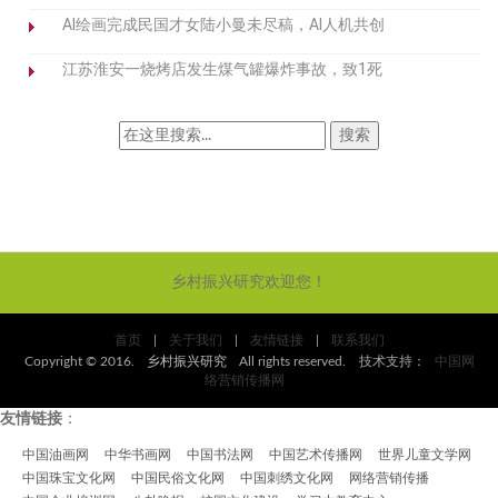
AI绘画完成民国才女陆小曼未尽稿，AI人机共创
江苏淮安一烧烤店发生煤气罐爆炸事故，致1死
乡村振兴研究欢迎您！
首页
|
关于我们
|
友情链接
|
联系我们
Copyright © 2016.
乡村振兴研究
All rights reserved. 技术支持：
中国网
络营销传播网
友情链接
：
中国油画网
中华书画网
中国书法网
中国艺术传播网
世界儿童文学网
中国珠宝文化网
中国民俗文化网
中国刺绣文化网
网络营销传播